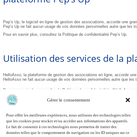
Pep’s Up, le logiciel en ligne de gestion des associations, accorde une gran
Pep’s Up ne fait aucun usage de vos données personnelles autre que les t
Pour en savoir plus, consultez la
Politique de confidentialité Pep’s Up
.
Utilisation des services de la 
HelloAsso, la plateforme de gestion des associations en ligne, accorde une 
HelloAsso ne fait aucun usage de vos données personnelles autre que les 
Pour en savoir plus, consultez la
Politique de confidentialité d’HelloAsso
.
Gérer le consentement
Accueil
Le Club
Tarifs et Inscription
Pour offrir les meilleures expériences, nous utilisons des technologies telles
Compétitions et résultats
que les cookies pour stocker et/ou accéder aux informations des appareils.
Actualités et Évènements
Le fait de consentir à ces technologies nous permettra de traiter des
Photos – Vidéos
données telles que le comportement de navigation ou les ID uniques sur ce