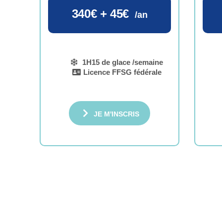
340€ + 45€
/an
1H15 de glace /semaine
Licence FFSG fédérale
JE M'INSCRIS