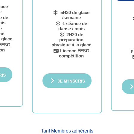
lace
e
5H30 de glace
e de
/semaine
ois
1 séance de
e
danse / mois
on
2H20 de
 glace
préparation
 FFSG
physique à la glace
ion
Licence FFSG
p
compétition
RIS
JE M'INSCRIS
Tarif Membres adhérents