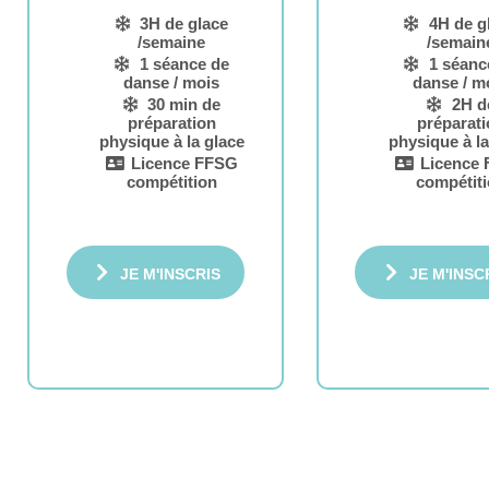
3H de glace
4H de g
/semaine
/semain
1 séance de
1 séanc
danse / mois
danse / m
30 min de
2H d
préparation
préparati
physique à la glace
physique à la
Licence FFSG
Licence
compétition
compétit
JE M'INSCRIS
JE M'INSC