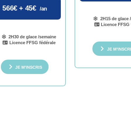
566€ + 45€
/an
2H15 de glace 
Licence FFSG 
2H30 de glace /semaine
Licence FFSG fédérale
JE M'INSCR
JE M'INSCRIS