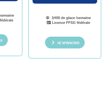
/semaine
1H00 de glace /semaine
fédérale
Licence FFSG fédérale
IS
JE M'INSCRIS