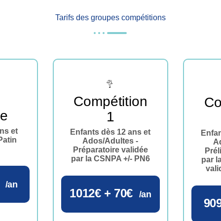
Tarifs des groupes compétitions
Compétition
Co
ce
1
ns et
Enfants dès 12 ans et
Enfan
Patin
Ados/Adultes -
A
Préparatoire validée
Prél
par la CSNPA +/- PN6
par 
vali
/an
1012€ + 70€
/an
909