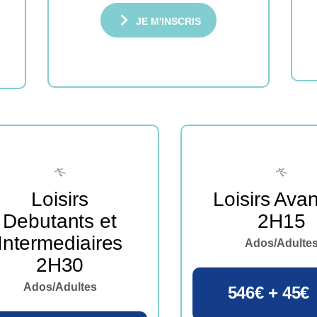
JE M'INSCRIS
Loisirs
Loisirs Ava
Debutants et
2H15
Intermediaires
Ados/Adulte
2H30
Ados/Adultes
546€ + 45€