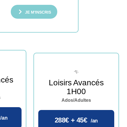
JE M'INSCRIS
ncés
Loisirs Avancés
1H00
s
Ados/Adultes
/an
288€ + 45€
/an