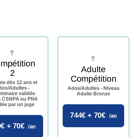
mpétition
Adulte
2
Compétition
ts dès 12 ans et
dos/Adultes -
Ados/Adultes - Niveau
iminaire validée
Adulte Bronze
la CSNPA ou PN4
dée par un juge
744€ + 70€
/an
€ + 70€
/an